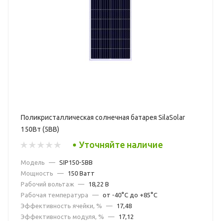
Поликристаллическая солнечная батарея SilaSolar
150Вт (5BB)
Уточняйте наличие
Модель
—
SIP150-5BB
Мощность
—
150 Ватт
Рабочий вольтаж
—
18,22 В
Рабочая температура
—
от -40°С до +85°С
Эффективность ячейки, %
—
17,48
Эффективность модуля, %
—
17,12