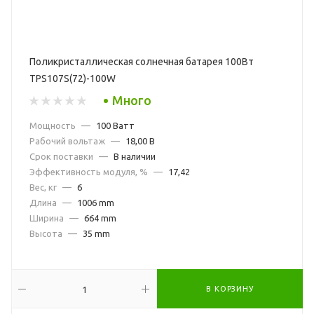
Поликристаллическая солнечная батарея 100Вт
TPS107S(72)-100W
Много
Мощность
—
100 Ватт
Рабочий вольтаж
—
18,00 В
Срок поставки
—
В наличии
Эффективность модуля, %
—
17,42
Вес, кг
—
6
Длина
—
1006 mm
Ширина
—
664 mm
Высота
—
35 mm
В КОРЗИНУ