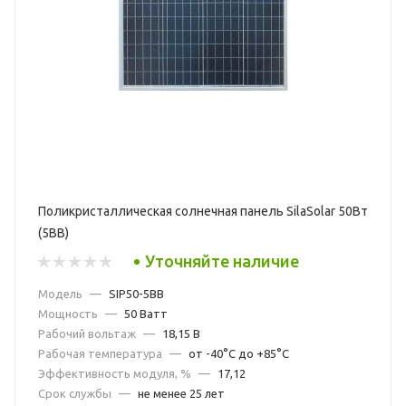
Поликристаллическая солнечная панель SilaSolar 50Вт
(5BB)
Уточняйте наличие
Модель
—
SIP50-5BB
Мощность
—
50 Ватт
Рабочий вольтаж
—
18,15 В
Рабочая температура
—
от -40°С до +85°С
Эффективность модуля, %
—
17,12
Срок службы
—
не менее 25 лет