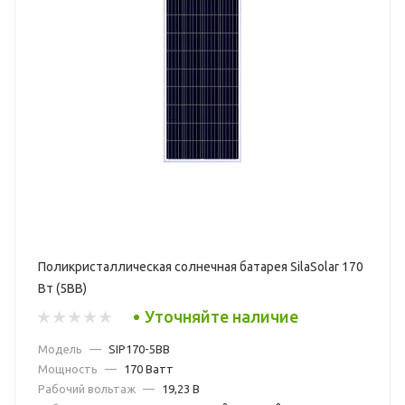
Поликристаллическая солнечная батарея SilaSolar 170
Вт (5BB)
Уточняйте наличие
Модель
—
SIP170-5BB
Мощность
—
170 Ватт
Рабочий вольтаж
—
19,23 В