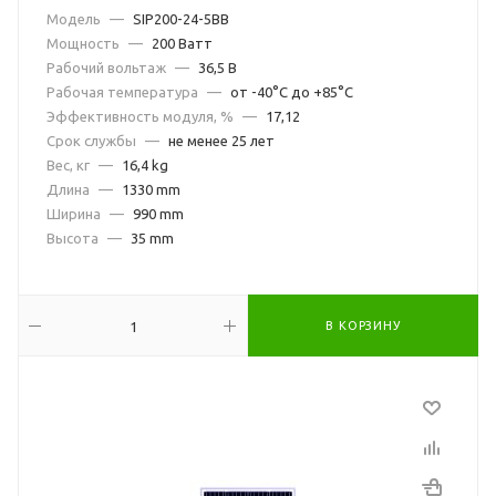
Модель
—
SIP200-24-5BB
Мощность
—
200 Ватт
Рабочий вольтаж
—
36,5 В
Рабочая температура
—
от -40°С до +85°С
Эффективность модуля, %
—
17,12
Срок службы
—
не менее 25 лет
Вес, кг
—
16,4 kg
Длина
—
1330 mm
Ширина
—
990 mm
Высота
—
35 mm
В КОРЗИНУ