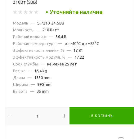
210Вт (5BB)
Уточняйте наличие
Модель
—
SIP210-24-5BB
Мощность
—
210 Ватт
Рабочий вольтаж
—
36,4 В
Рабочая температура
—
от -40°С до +85°С
Эффективность ячейки, %
—
17,81
Эффективность модуля, %
—
17,22
Срок службы
—
не менее 25 лет
Вес, кг
—
16,4 kg
Длина
—
1330 mm
Ширина
—
990 mm
Высота
—
35 mm
В КОРЗИНУ