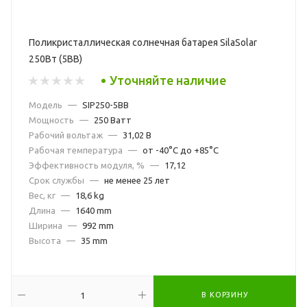
Поликристаллическая солнечная батарея SilaSolar
250Вт (5BB)
Уточняйте наличие
Модель
—
SIP250-5BB
Мощность
—
250 Ватт
Рабочий вольтаж
—
31,02 В
Рабочая температура
—
от -40°С до +85°С
Эффективность модуля, %
—
17,12
Срок службы
—
не менее 25 лет
Вес, кг
—
18,6 kg
Длина
—
1640 mm
Ширина
—
992 mm
Высота
—
35 mm
В КОРЗИНУ