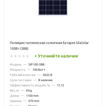
Поликристаллическая солнечная батарея SilaSolar
100Вт (5BB)
Уточняйте наличие
Модель
—
SIP100-5BB
Мощность
—
100 Ватт
Рабочий вольтаж
—
18,02 В
Срок поставки
—
В наличии
Эффективность модуля, %
—
17,12
Вес, кг
—
8 kg
Длина
—
1100 mm
Ширина
—
670 mm