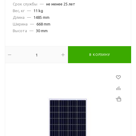
Срок службы
—
не менее 25 лет
Вес, кг
—
11 kg
Длина
—
1485 mm
Ширина
—
668 mm
Высота
—
30 mm
В КОРЗИНУ