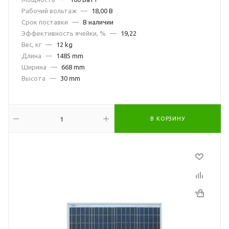
Рабочий вольтаж
—
18,00 В
Срок поставки
—
В наличии
Эффективность ячейки, %
—
19,22
Вес, кг
—
12 kg
Длина
—
1485 mm
Ширина
—
668 mm
Высота
—
30 mm
В КОРЗИНУ