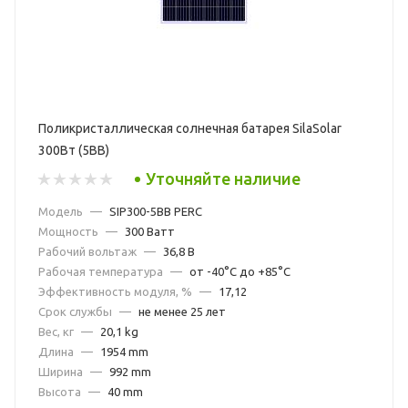
Поликристаллическая солнечная батарея SilaSolar
300Вт (5BB)
Уточняйте наличие
Модель
—
SIP300-5BB PERC
Мощность
—
300 Ватт
Рабочий вольтаж
—
36,8 В
Рабочая температура
—
от -40°С до +85°С
Эффективность модуля, %
—
17,12
Срок службы
—
не менее 25 лет
Вес, кг
—
20,1 kg
Длина
—
1954 mm
Ширина
—
992 mm
Высота
—
40 mm