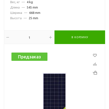
Вес, кг
—
4 kg
Длина
—
545 mm
Ширина
—
668 mm
Высота
—
25 mm
В КОРЗИНУ
Предзаказ