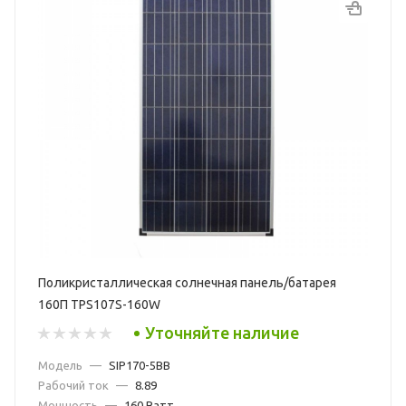
Поликристаллическая солнечная панель/батарея
160П TPS107S-160W
Уточняйте наличие
Модель
—
SIP170-5BB
Рабочий ток
—
8.89
Мощность
—
160 Ватт