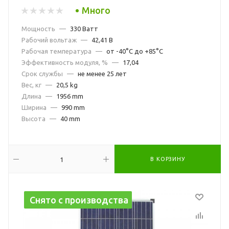
Много
Мощность
—
330 Ватт
Рабочий вольтаж
—
42,41 В
Рабочая температура
—
от -40°С до +85°С
Эффективность модуля, %
—
17,04
Срок службы
—
не менее 25 лет
Вес, кг
—
20,5 kg
Длина
—
1956 mm
Ширина
—
990 mm
Высота
—
40 mm
В КОРЗИНУ
Снято с производства