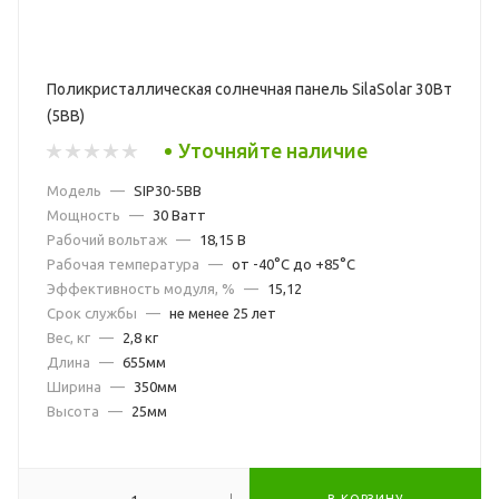
Поликристаллическая солнечная панель SilaSolar 30Вт
(5BB)
Уточняйте наличие
Модель
—
SIP30-5BB
Мощность
—
30 Ватт
Рабочий вольтаж
—
18,15 В
Рабочая температура
—
от -40°С до +85°С
Эффективность модуля, %
—
15,12
Срок службы
—
не менее 25 лет
Вес, кг
—
2,8 кг
Длина
—
655мм
Ширина
—
350мм
Высота
—
25мм