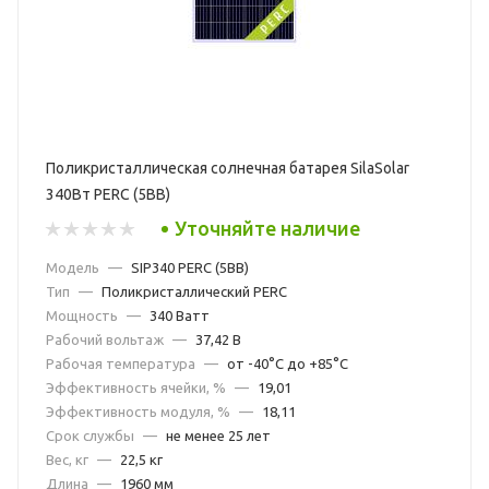
Поликристаллическая солнечная батарея SilaSolar
340Вт PERC (5BB)
Уточняйте наличие
Модель
—
SIP340 PERC (5BB)
Тип
—
Поликристаллический PERC
Мощность
—
340 Ватт
Рабочий вольтаж
—
37,42 В
Рабочая температура
—
от -40°С до +85°С
Эффективность ячейки, %
—
19,01
Эффективность модуля, %
—
18,11
Срок службы
—
не менее 25 лет
Вес, кг
—
22,5 кг
Длина
—
1960 мм