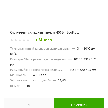
Солнечная складная панель 400Вт EcoFlow
Много
Температурный диапазон эксплуатации
—
От −20°C до
85°C
Размеры/Вес в развернутом виде, мм
—
1058 * 2365 * 25
мм
Размеры/Вес в свернутом виде, мм
—
1058 * 620 * 25 мм
Мощность
—
400 Ватт
Эффективность модуля, %
—
22,6%
Вес, кг
—
16
В КОРЗИНУ