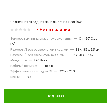
Солнечная складная панель 220Вт EcoFlow
Нет в наличии
Температурный диапазон эксплуатации
—
От −20°C до
85°C
Размеры/Вес в развернутом виде, мм
—
82 х 183 х 2,5 см
Размеры/Вес в свернутом виде, мм
—
82 x 50 x 3,2 см
Мощность
—
220 Ватт
Рабочий вольтаж
—
18.4 В
Эффективность модуля, %
—
22% – 23%
Вес, кг
—
9,5
ПОД ЗАКАЗ