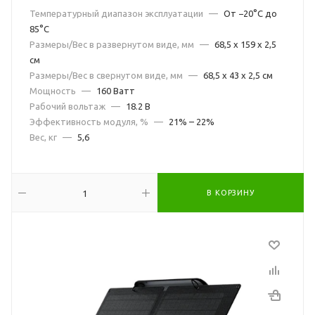
Температурный диапазон эксплуатации
—
От −20°C до
85°C
Размеры/Вес в развернутом виде, мм
—
68,5 x 159 x 2,5
см
Размеры/Вес в свернутом виде, мм
—
68,5 x 43 x 2,5 см
Мощность
—
160 Ватт
Рабочий вольтаж
—
18.2 В
Эффективность модуля, %
—
21% – 22%
Вес, кг
—
5,6
В КОРЗИНУ