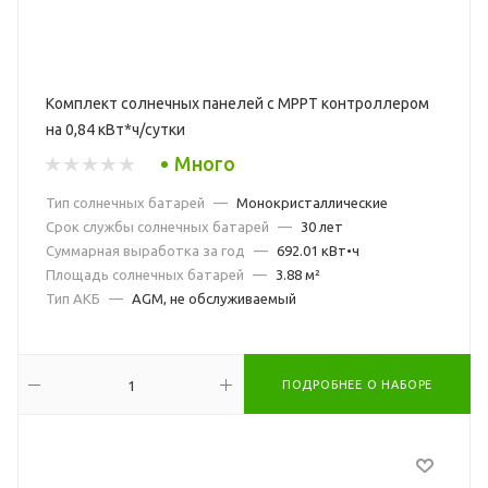
Комплект солнечных панелей с МРРТ контроллером
на 0,84 кВт*ч/сутки
Много
Тип солнечных батарей
—
Монокристаллические
Срок службы солнечных батарей
—
30 лет
Суммарная выработка за год
—
692.01 кВт•ч
Площадь солнечных батарей
—
3.88 м²
Тип АКБ
—
AGM, не обслуживаемый
ПОДРОБНЕЕ О НАБОРЕ