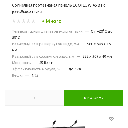
Солнечная портативная панель ECOFLOW 45 Вт с
разъёмом USB-C
Много
Температурный диапазон эксплуатации
—
От −20°C до
85°C
Размеры/Вес в развернутом виде, мм
—
980 x 309 x 16
мм
Размеры/Вес в свернутом виде, мм
—
222 x 309 x 40 мм
Мощность
—
45 Ватт
Эффективность модуля, %
—
до 25%
Вес, кг
—
1.95
В КОРЗИНУ