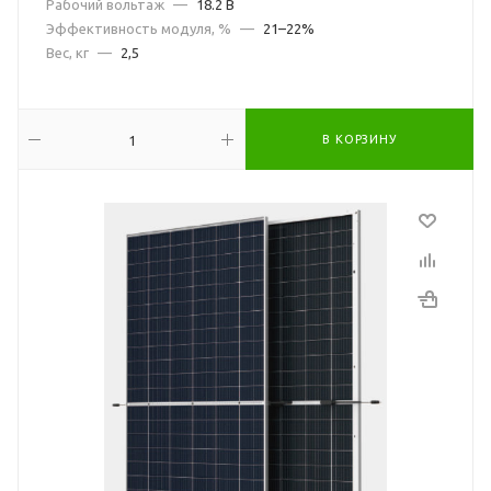
Рабочий вольтаж
—
18.2 В
Эффективность модуля, %
—
21–22%
Вес, кг
—
2,5
В КОРЗИНУ