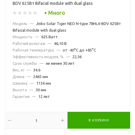
BDV 625Вт Bifacial module with dual glass
Много
Модель
—
Jinko Solar Tiger NEO N-type 78HL4-BDV 625Вт
Bifacial module with dual glass
Мощность
—
625 Ватт
Рабочий вольтаж
—
46,10 В
Рабочая температура
—
от -40°С до +85°С
Эффективность модуля, %
—
22,36
Срок службы
—
не менее 30 лет
Вес, кг
—
34.6
Длина
—
2465 мм
Ширина
—
1134 мм
Высота
—
30 мм
Гарантия
—
12 лет
В КОРЗИНУ