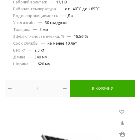
Рабочий вольтаж
—
17,1 В
Рабочая температура
—
от -40°С до +85°С
Водонепроницаемость
—
Да
Угол изгиба
—
30 градусов
Толщина
—
3 мм
Эффективность ячейки, %
—
18,56 %
Срок службы
—
не менее 10 лет
Вес, кг
—
2,3 кг
Длина
—
540 мм
Ширина
—
620 мм
В КОРЗИНУ