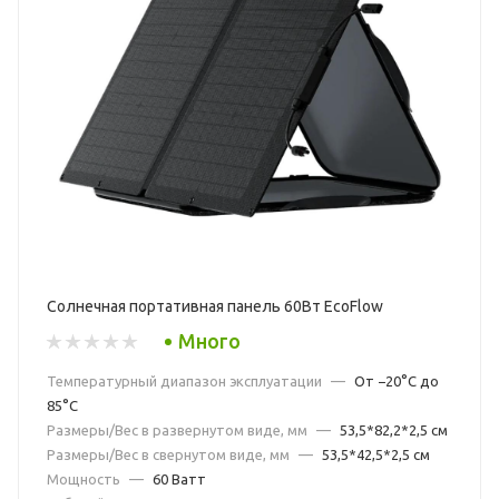
Солнечная портативная панель 60Вт EcoFlow
Много
Температурный диапазон эксплуатации
—
От −20°C до
85°C
Размеры/Вес в развернутом виде, мм
—
53,5*82,2*2,5 см
Размеры/Вес в свернутом виде, мм
—
53,5*42,5*2,5 см
Мощность
—
60 Ватт