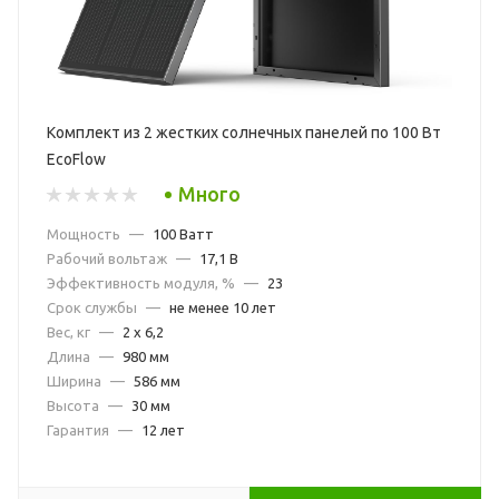
Комплект из 2 жестких солнечных панелей по 100 Вт
EcoFlow
Много
Мощность
—
100 Ватт
Рабочий вольтаж
—
17,1 В
Эффективность модуля, %
—
23
Срок службы
—
не менее 10 лет
Вес, кг
—
2 x 6,2
Длина
—
980 мм
Ширина
—
586 мм
Высота
—
30 мм
Гарантия
—
12 лет