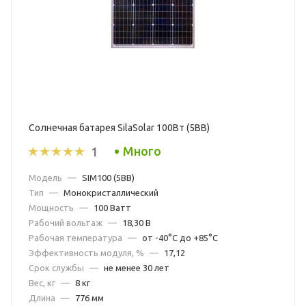
Солнечная батарея SilaSolar 100Вт (5BB)
Много
1
Модель
—
SIM100 (5BB)
Тип
—
Монокристаллический
Мощность
—
100 Ватт
Рабочий вольтаж
—
18,30 В
Рабочая температура
—
от -40°С до +85°С
Эффективность модуля, %
—
17,12
Срок службы
—
не менее 30 лет
Вес, кг
—
8 кг
Длина
—
776 мм