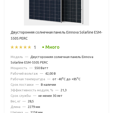
Двусторонняя солнечная панель Einnova Solarline ESM-
550S PERC
Много
1
Модель
—
Двусторонняя солнечная панель Einnova
Solarline ESM-550S PERC
Мощность
—
550 Ватт
Рабочий вольтаж
—
42,00 В
Рабочая температура
—
от -40°С до +85°С
Срок поставки
—
В наличии
Эффективность модуля, %
—
21,3
Срок службы
—
не менее 30 лет
Вес, кг
—
28,5
Длина
—
2279 мм
Ширина
—
1134 мм