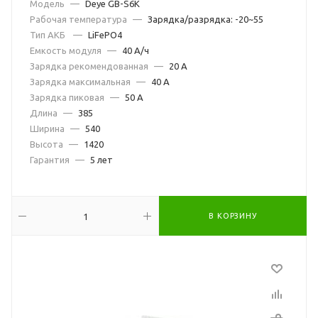
Модель
—
Deye GB-S6K
Рабочая температура
—
Зарядка/разрядка: -20~55
Тип АКБ
—
LiFePO4
Емкость модуля
—
40 А/ч
Зарядка рекомендованная
—
20 А
Зарядка максимальная
—
40 А
Зарядка пиковая
—
50 А
Длина
—
385
Ширина
—
540
Высота
—
1420
Гарантия
—
5 лет
В КОРЗИНУ