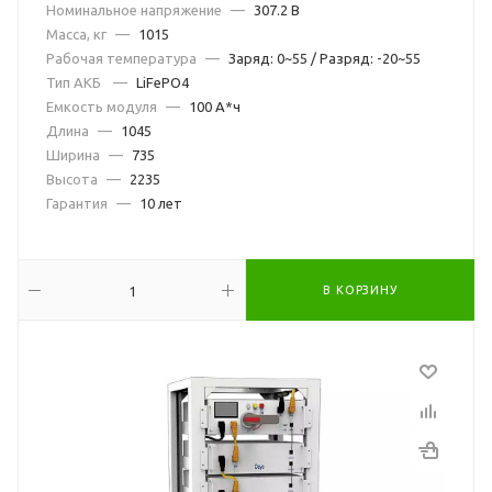
Номинальное напряжение
—
307.2 В
Масса, кг
—
1015
Рабочая температура
—
Заряд: 0~55 / Разряд: -20~55
Тип АКБ
—
LiFePO4
Емкость модуля
—
100 А*ч
Длина
—
1045
Ширина
—
735
Высота
—
2235
Гарантия
—
10 лет
В КОРЗИНУ