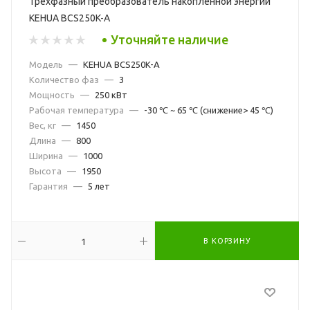
Трехфазный преобразователь накопленной энергии
KEHUA BCS250K-A
Уточняйте наличие
Модель
—
KEHUA BCS250K-A
Количество фаз
—
3
Мощность
—
250 кВт
Рабочая температура
—
-30 ℃ ~ 65 ℃ (снижение> 45 ℃)
Вес, кг
—
1450
Длина
—
800
Ширина
—
1000
Высота
—
1950
Гарантия
—
5 лет
В КОРЗИНУ