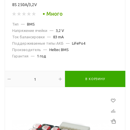
8S 250A/3,2V
Много
Тип
—
BMS
Напряжение ячейки
—
3,2 V
Ток балансировки
—
83 mA
Поддерживаемые типы АКБ
—
LiFePo4
Производитель
—
Heltec BMS
Гарантия
—
1 год
В КОРЗИНУ