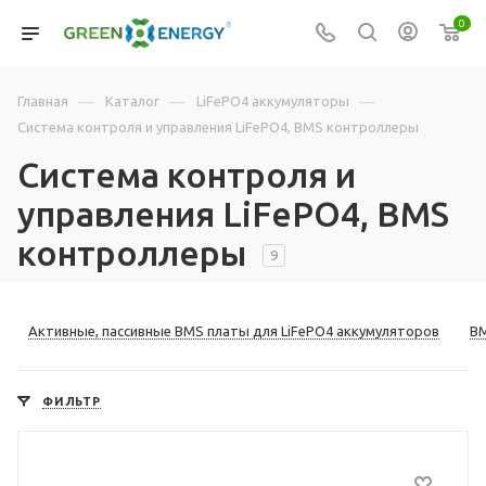
0
—
—
—
Главная
Каталог
LiFePO4 аккумуляторы
Система контроля и управления LiFePO4, BMS контроллеры
Система контроля и
управления LiFePO4, BMS
контроллеры
9
Активные, пассивные BMS платы для LiFePO4 аккумуляторов
BM
ФИЛЬТР