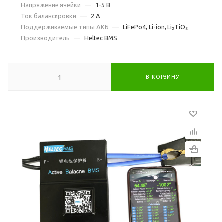
Напряжение ячейки
—
1-5 В
Ток балансировки
—
2 А
Поддерживаемые типы АКБ
—
LiFePo4, Li-ion, Li₂TiO₃
Производитель
—
Heltec BMS
В КОРЗИНУ