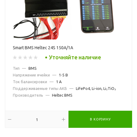
Smart BMS Heltec 24S 150A/1A
Уточняйте наличие
Тип
—
BMS
Напряжение ячейки
—
1-5 В
Ток балансировки
—
1 А
Поддерживаемые типы АКБ
—
LiFePo4, Li-ion, Li₂TiO₃
Производитель
—
Heltec BMS
В КОРЗИНУ