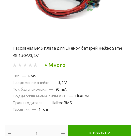
Пассивная BMS плата для LiFePo4 батарей Heltec Same
4S 150A/3,2V
Много
Тип
—
BMS
Напряжение ячейки
—
3,2 V
Ток балансировки
—
92 mA
Поддерживаемые типы АКБ
—
LiFePo4
Производитель
—
Heltec BMS
Гарантия
—
1 год
В КОРЗИНУ