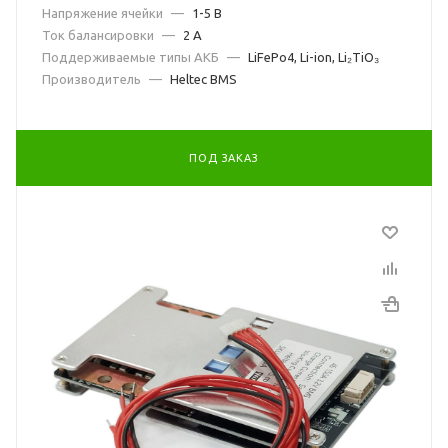
Напряжение ячейки
—
1-5 В
Ток балансировки
—
2 А
Поддерживаемые типы АКБ
—
LiFePo4, Li-ion, Li₂TiO₃
Производитель
—
Heltec BMS
ПОД ЗАКАЗ