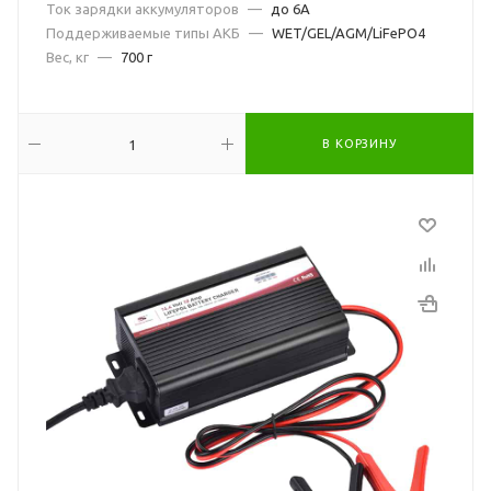
Ток зарядки аккумуляторов
—
до 6А
Поддерживаемые типы АКБ
—
WET/GEL/AGM/LiFePO4
Вес, кг
—
700 г
В КОРЗИНУ