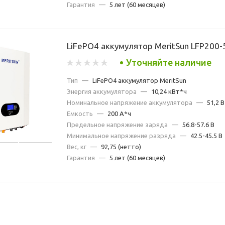
Гарантия
—
5 лет (60 месяцев)
LiFePO4 аккумулятор MeritSun LFP200-
Уточняйте наличие
Тип
—
LiFePO4 аккумулятор MeritSun
Энергия аккумулятора
—
10,24 кВт*ч
Номинальное напряжение аккумулятора
—
51,2 В
Емкость
—
200 А*ч
Предельное напряжение заряда
—
56.8-57.6 В
Минимальное напряжение разряда
—
42.5-45.5 В
Вес, кг
—
92,75 (нетто)
Гарантия
—
5 лет (60 месяцев)