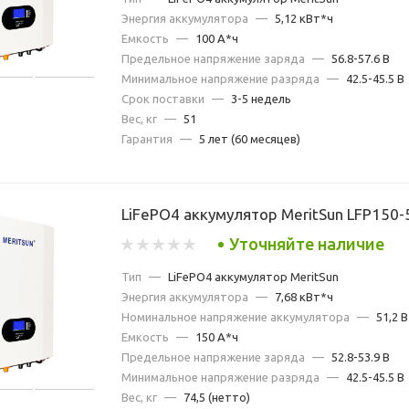
Энергия аккумулятора
—
5,12 кВт*ч
Емкость
—
100 А*ч
Предельное напряжение заряда
—
56.8-57.6 В
Минимальное напряжение разряда
—
42.5-45.5 В
Срок поставки
—
3-5 недель
Вес, кг
—
51
Гарантия
—
5 лет (60 месяцев)
LiFePO4 аккумулятор MeritSun LFP150-
Уточняйте наличие
Тип
—
LiFePO4 аккумулятор MeritSun
Энергия аккумулятора
—
7,68 кВт*ч
Номинальное напряжение аккумулятора
—
51,2 В
Емкость
—
150 А*ч
Предельное напряжение заряда
—
52.8-53.9 В
Минимальное напряжение разряда
—
42.5-45.5 В
Вес, кг
—
74,5 (нетто)