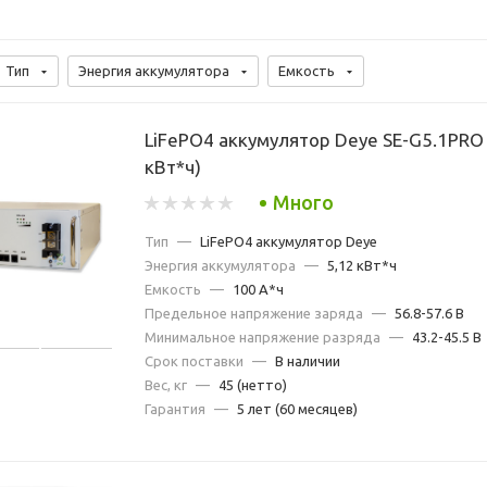
Тип
Энергия аккумулятора
Емкость
LiFePO4 аккумулятор Deye SE-G5.1PRO 
кВт*ч)
Много
Тип
—
LiFePO4 аккумулятор Deye
Энергия аккумулятора
—
5,12 кВт*ч
Емкость
—
100 А*ч
Предельное напряжение заряда
—
56.8-57.6 В
Минимальное напряжение разряда
—
43.2-45.5 В
Срок поставки
—
В наличии
Вес, кг
—
45 (нетто)
Гарантия
—
5 лет (60 месяцев)