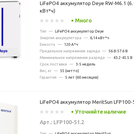
LiFePO4 аккумулятор Deye RW-M6.1 (6.
кВт*ч)
Много
Тип
—
LiFePO4 аккумулятор Deye
Энергия аккумулятора
—
6,14 кВт*ч
Емкость
—
120 А*ч
Предельное напряжение заряда
—
56.8-57.6 В
Минимальное напряжение разряда
—
43.2-45.5 В
Срок поставки
—
3-5 недель
Вес, кг
—
55 (нетто)
Гарантия
—
5 лет (60 месяцев)
LiFePO4 аккумулятор MeritSun LFP100-
Уточняйте наличие
Арт.: LFP100-51.2
Тип
—
LiFePO4 аккумулятор MeritSun