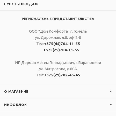
80 В
ПУНКТЫ ПРОДАЖ
Выходное
напряжение
РЕГИОНАЛЬНЫЕ ПРЕДСТАВИТЕЛЬСТВА
220/230 В
ООО "Дом Комфорта" г. Гомель
Гарантия
ул. Дорожная, д.8, оф. 2-8
2 года
Тел:
+375(44)704-11-55
+375(29)704-11-55
ИП Дерман Артем Геннадьевич, г.Барановичи
ул. Матросова, д.80А
Тел:
+375(29)702-45-45
О МАГАЗИНЕ
ИНФОБЛОК