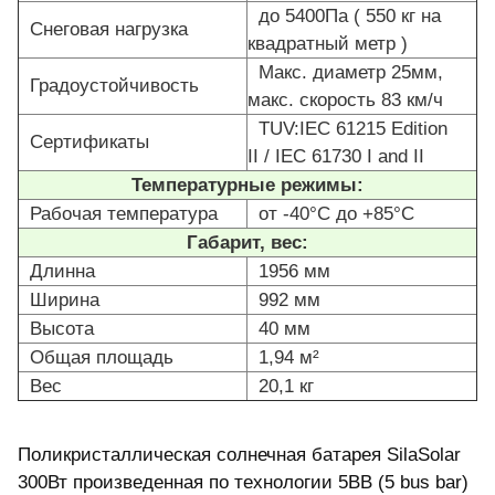
до 5400Па ( 550 кг на
Снеговая нагрузка
квадратный метр )
Макс. диаметр 25мм,
Градоустойчивость
макс. скорость 83 км/ч
TUV:IEC 61215 Edition
Сертификаты
II / IEC 61730 I and II
Температурные режимы:
Рабочая температура
от -40°С до +85°С
Габарит, вес:
Длинна
1956 мм
Ширина
992 мм
Высота
40 мм
Общая площадь
1,94 м²
Вес
20,1 кг
Поликристаллическая солнечная батарея SilaSolar
300Вт произведенная по технологии 5BB (5 bus bar)