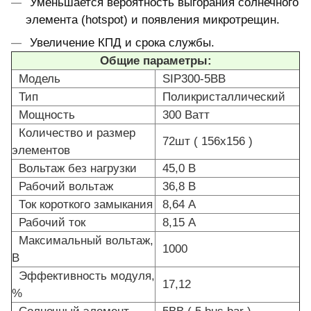
Уменьшается вероятность выгорания солнечного
элемента (hotspot) и появления микротрещин.
Увеличение КПД и срока службы.
Общие параметры:
Модель
SIP300-5BB
Тип
Поликристаллический
Мощность
300 Ватт
Количество и размер
72шт ( 156x156 )
элементов
Вольтаж без нагрузки
45,0 В
Рабочий вольтаж
36,8 В
Ток короткого замыкания
8,64 А
Рабочий ток
8,15 А
Максимальный вольтаж,
1000
В
Эффективность модуля,
17,12
%
Солнечный элемент
5BB ( 5 bus bar )