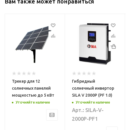
Вам также может понравиться
Модель
Тип
SILA V 2000P ( PF 1.0 )
Кабель солнечный
Тип
Цвет
Бестрансформаторный
красный
Габариты, мм
Срок поставки
88 х 225 х 315
В наличии
од
Вес нетто, кг
Трекер для 12
Гибридный
5
солнечных панелей
солнечный инвертор
Функция
мощностью до 5 кВт
SILA V 2000P (PF 1.0)
Уточняйте наличие
Уточняйте наличие
од
подмешивания
Арт.: SILA-V-
нет
2000P-PF1
Мощность
2 кВт
ие