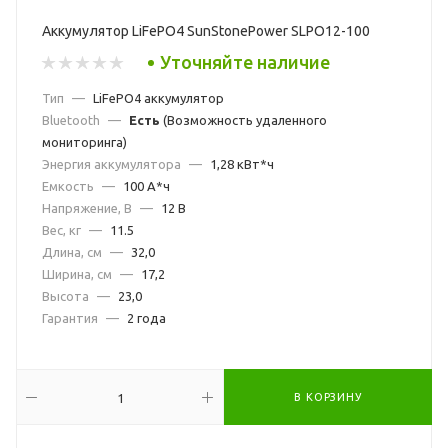
Аккумулятор LiFePO4 SunStonePower SLPO12-100
Уточняйте наличие
Тип
—
LiFePO4 аккумулятор
Bluetooth
—
Есть
(Возможность удаленного
мониторинга)
Энергия аккумулятора
—
1,28 кВт*ч
Емкость
—
100 А*ч
Напряжение, В
—
12 В
Вес, кг
—
11.5
Длина, см
—
32,0
Ширина, см
—
17,2
Высота
—
23,0
Гарантия
—
2 года
В КОРЗИНУ