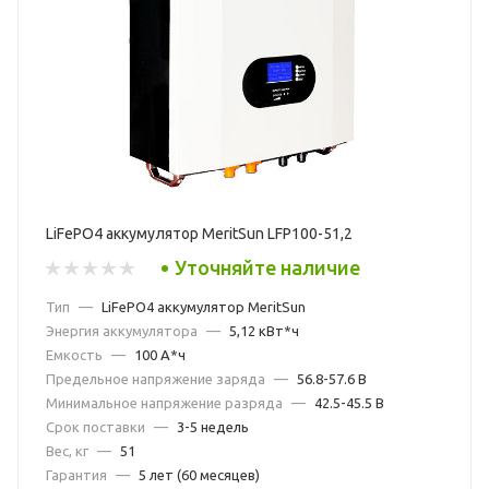
LiFePO4 аккумулятор MeritSun LFP100-51,2
Уточняйте наличие
Тип
—
LiFePO4 аккумулятор MeritSun
Энергия аккумулятора
—
5,12 кВт*ч
Емкость
—
100 А*ч
Предельное напряжение заряда
—
56.8-57.6 В
Минимальное напряжение разряда
—
42.5-45.5 В
Срок поставки
—
3-5 недель
Вес, кг
—
51
Гарантия
—
5 лет (60 месяцев)