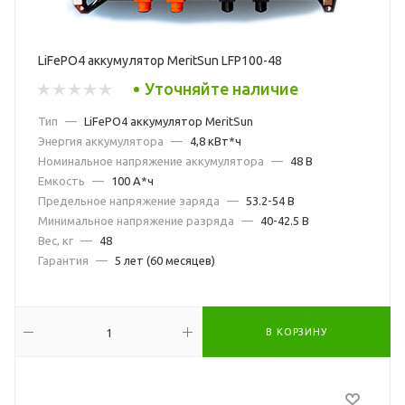
LiFePO4 аккумулятор MeritSun LFP100-48
Уточняйте наличие
Тип
—
LiFePO4 аккумулятор MeritSun
Энергия аккумулятора
—
4,8 кВт*ч
Номинальное напряжение аккумулятора
—
48 В
Емкость
—
100 А*ч
Предельное напряжение заряда
—
53.2-54 В
Минимальное напряжение разряда
—
40-42.5 В
Вес, кг
—
48
Гарантия
—
5 лет (60 месяцев)
В КОРЗИНУ