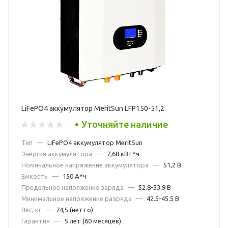
LiFePO4 аккумулятор MeritSun LFP150-51,2
Уточняйте наличие
Тип
—
LiFePO4 аккумулятор MeritSun
Энергия аккумулятора
—
7,68 кВт*ч
Номинальное напряжение аккумулятора
—
51,2 В
Емкость
—
150 А*ч
Предельное напряжение заряда
—
52.8-53.9 В
Минимальное напряжение разряда
—
42.5-45.5 В
Вес, кг
—
74,5 (нетто)
Гарантия
—
5 лет (60 месяцев)