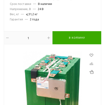
Срок поставки
—
В наличии
Напряжение, В
—
24 В
Вес, кг
—
⩽31,2 кг
Гарантия
—
2 года
В КОРЗИНУ