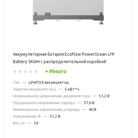
Аккумуляторная батарея EcoFlow PowerOcean LFP
Battery 5KWH c распределительной коробкой
Много
Тип
—
LiFePO4 аккумулятор
Энергия аккумулятора
—
5 кВт*ч
Номинальное напряжение аккумулятора
—
51,2 В
Предельное напряжение заряда
—
57,6 В
Минимальное напряжение разряда
—
40 В
Напряжение, В
—
51,2 В
Вес, кг
—
54