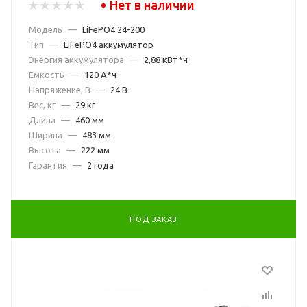
Нет в наличии
Модель
—
LiFePO4 24-200
Тип
—
LiFePO4 аккумулятор
Энергия аккумулятора
—
2,88 кВт*ч
Емкость
—
120 А*ч
Напряжение, В
—
24 В
Вес, кг
—
29 кг
Длина
—
460 мм
Ширина
—
483 мм
Высота
—
222 мм
Гарантия
—
2 года
ПОД ЗАКАЗ