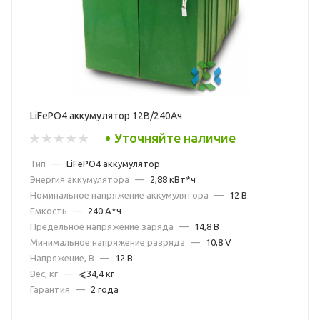
LiFePO4 аккумулятор 12В/240Ач
Уточняйте наличие
Тип
—
LiFePO4 аккумулятор
Энергия аккумулятора
—
2,88 кВт*ч
Номинальное напряжение аккумулятора
—
12 В
Емкость
—
240 А*ч
Предельное напряжение заряда
—
14,8 В
Минимальное напряжение разряда
—
10,8 V
Напряжение, В
—
12 В
Вес, кг
—
⩽34,4 кг
Гарантия
—
2 года