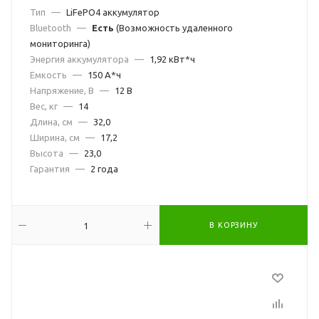
Тип
—
LiFePO4 аккумулятор
Bluetooth
—
Есть
(Возможность удаленного
мониторинга)
Энергия аккумулятора
—
1,92 кВт*ч
Емкость
—
150 А*ч
Напряжение, В
—
12 В
Вес, кг
—
14
Длина, см
—
32,0
Ширина, см
—
17,2
Высота
—
23,0
Гарантия
—
2 года
В КОРЗИНУ