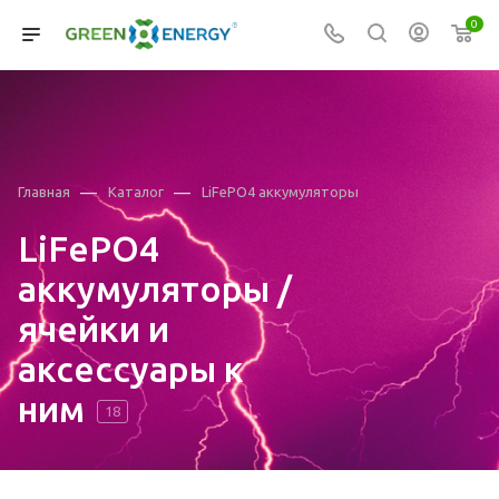
0
—
—
Главная
Каталог
LiFePO4 аккумуляторы
LiFePO4
аккумуляторы /
ячейки и
аксессуары к
ним
18