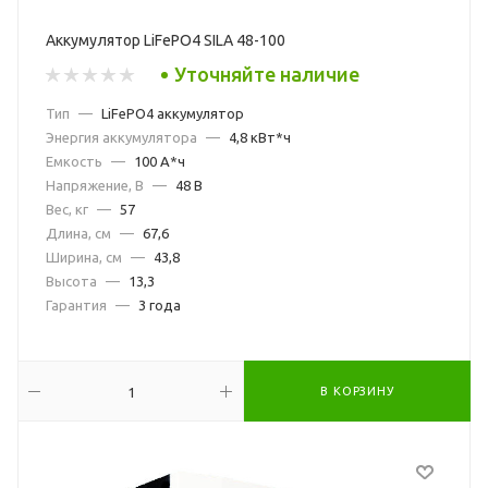
Аккумулятор LiFePO4 SILA 48-100
Уточняйте наличие
Тип
—
LiFePO4 аккумулятор
Энергия аккумулятора
—
4,8 кВт*ч
Емкость
—
100 А*ч
Напряжение, В
—
48 В
Вес, кг
—
57
Длина, см
—
67,6
Ширина, см
—
43,8
Высота
—
13,3
Гарантия
—
3 года
В КОРЗИНУ