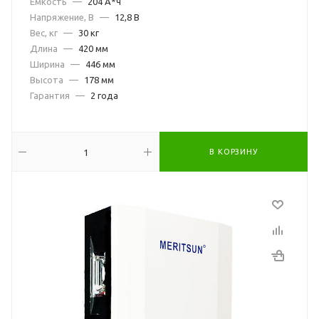
Емкость
—
204 А*ч
Напряжение, В
—
12,8 В
Вес, кг
—
30 кг
Длина
—
420 мм
Ширина
—
446 мм
Высота
—
178 мм
Гарантия
—
2 года
В КОРЗИНУ