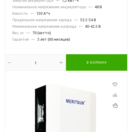
Энергия аккумулятора
—
7,2 кВт*ч
Номинальное напряжение аккумулятора
—
48 В
Емкость
—
150 А*ч
Предельное напряжение заряда
—
53.2-54 В
Минимальное напряжение разряда
—
40-42.5 В
Вес, кг
—
70 (нетто)
Гарантия
—
5 лет (60 месяцев)
В КОРЗИНУ