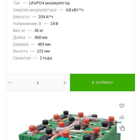
Тип
—
LiFePO4 аккумулятор
Энергия аккумулятора
—
4,8 кВт*ч
Емкость
—
204 А*ч
Напряжение, В
—
24 В
Вес, кг
—
45 кг
Длина
—
460 мм
Ширина
—
483 мм
Высота
—
222 мм
Гарантия
—
2 года
В КОРЗИНУ