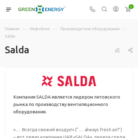
0
—
—
—
Главная
Инфоблок
Производители оборудования
Salda
Salda
Компания SALDA является лидером литовского
рынка по производству вентиляционного
оборудования.
«…. Всегда свежий воздух!» (“ … always fresh air!”)
– вот девиз компании UAB «SALDA», лидера среди