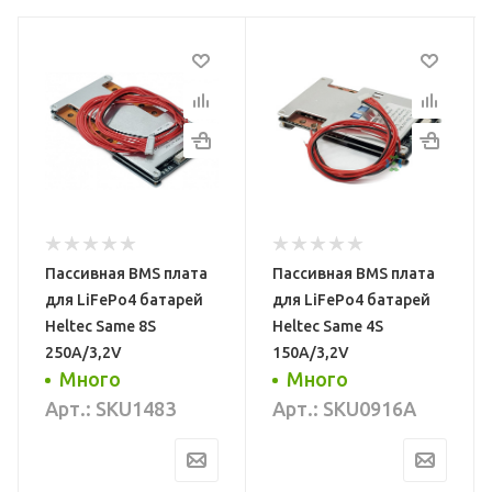
Тип
Тип
BMS
Активный балансир
Напряжение
Напряжение
ячейки
ячейки
3,2 V
1,8-4,5 В
Ток
Поддерживаемы
и
балансировки
типы АКБ
Пассивная BMS плата
Пассивная BMS плата
92 mA
LiFePo4, Li-Pol, LTO
для LiFePo4 батарей
для LiFePo4 батарей
емые
Поддерживаемые
Производитель
ие
Heltec Same 8S
Heltec Same 4S
250A/3,2V
150A/3,2V
Heltec BMS
типы АКБ
Много
Много
LiFePo4
Гарантия
Арт.: SKU1483
Арт.: SKU0916A
1 год
ель
Производитель
Heltec BMS
Гарантия