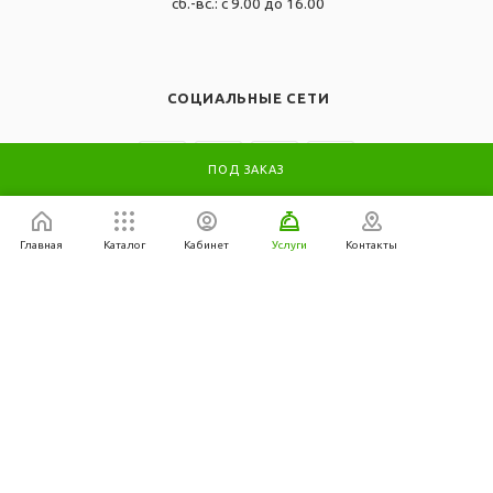
сб.-вс.: с 9.00 до 16.00
СОЦИАЛЬНЫЕ СЕТИ
ПОД ЗАКАЗ
Главная
Каталог
Кабинет
Услуги
Контакты
2007-2026 © ОДО "Эко-Инжиниринг" все права защищены.
Уважаемые покупатели! Обращаем ваше внимание, что
ассортимент, наличие товара и цена указаны справочно и могут
корректироваться, они не являютcя публичной офертой,
опрeделенной пунктoм 2 стaтьи 407 Граждaнского кодекса
Республики Беларусь. Фактическое наличие товара и цену
уточняйте по телефонам: