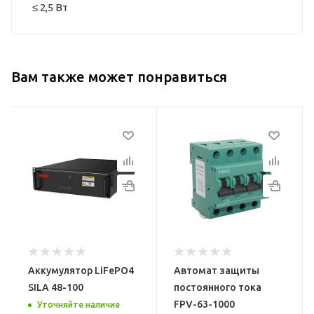
≤ 2,5 Вт
Вам также может понравиться
Модель
Модель
тор
FPV-63-1000
LiFePO4 24-200
Количество
Тип
LiFePO4 аккумулятор
а
полюсов
2
Энергия
Номинальный ток
аккумулятора
63 А
4,8 кВт*ч
Аккумулятор LiFePO4
Автомат защиты
В
Номинальное
Емкость
SILA 48-100
постоянного тока
204 А*ч
напряжение
FPV-63-1000
Уточняйте наличие