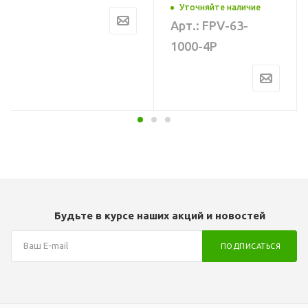
1000 В
Уточняйте наличие
Напряжение, В
Арт.: FPV-63-
24 В
Диапазон тока
1000-4P
1-63A
Вес, кг
45 кг
Тип выключателя
Термомагнитный
Длина
460 мм
Ширина
483 мм
Высота
222 мм
Будьте в курсе наших акций и новостей
Гарантия
2 года
ПОДПИСАТЬСЯ