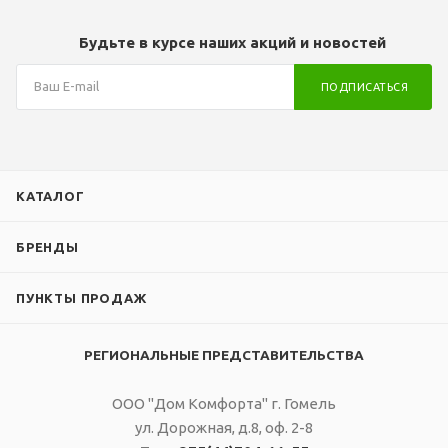
Срок поставки
28,5
10-14 недель
Будьте в курсе наших акций и новостей
Длина
Выходное
2279 мм
ПОДПИСАТЬСЯ
напряжение
Ширина
220/230 В
1134 мм
Шум, дБ
Высота
<30 дБ
КАТАЛОГ
35 мм
Вес, кг
БРЕНДЫ
20,5
Гарантия
ПУНКТЫ ПРОДАЖ
60 месяцев (5 лет)
РЕГИОНАЛЬНЫЕ ПРЕДСТАВИТЕЛЬСТВА
ООО "Дом Комфорта" г. Гомель
ул. Дорожная, д.8, оф. 2-8