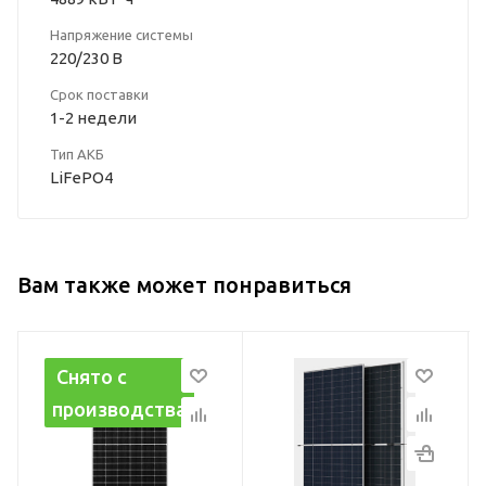
Напряжение системы
220/230 В
Срок поставки
1-2 недели
Тип АКБ
LiFePO4
Вам также может понравиться
Модель
Модель
Снято с
ro
Двусторонняя
DEYE SUN-3.6K-
производства
солнечная панель
SG01LP1-EU
Einnova Solarline ESM-
Тип
550S PERC