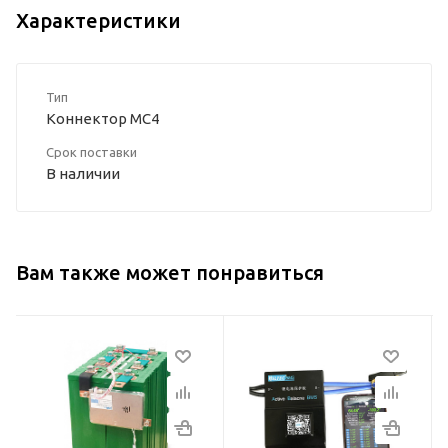
Характеристики
Тип
Коннектор MC4
Срок поставки
В наличии
Вам также может понравиться
Тип
Максимальная
тор
BMS
входящая
мощность СБ
Напряжение
260Вт - 520Вт
а
ячейки