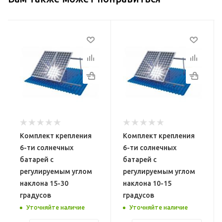
в
Кол-во рядов
Кол-во рядов
Один
Один
 СБ
Угол наклона СБ
Угол наклона СБ
10-15 градусов
30-60 градусов
ей
Кол-во панелей
Кол-во панелей
6 шт
10 шт
Вес, кг
Вес, кг
Комплект крепления
Комплект крепления
16,10 кг.
48,56 кг.
6-ти солнечных
6-ти солнечных
Гарантия
Гарантия
батарей с
батарей с
регулируемым углом
регулируемым углом
жбы —
2 года, срок службы —
2 года, срок службы —
25 лет
25 лет
наклона 15-30
наклона 10-15
градусов
градусов
Материал
Материал
Уточняйте наличие
Уточняйте наличие
лав
Алюминиевый сплав
Алюминиевый сплав