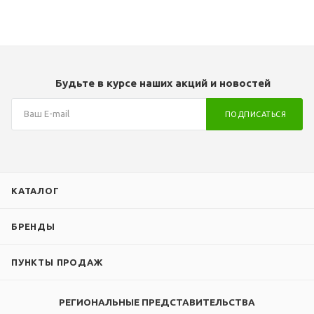
Коннекторы
МС4
Длина кабеля
90 см
Будьте в курсе наших акций и новостей
Сечение кабеля
4.0 мм2
ПОДПИСАТЬСЯ
Степень
герметизации
IP 67
(распределительная
КАТАЛОГ
коробка)
Эффективность
БРЕНДЫ
ячейки, %
ПУНКТЫ ПРОДАЖ
20 %
Срок службы
РЕГИОНАЛЬНЫЕ ПРЕДСТАВИТЕЛЬСТВА
не менее 10 лет