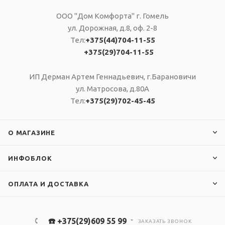
Вес, кг
ООО "Дом Комфорта" г. Гомель
2,7 кг
ул. Дорожная, д.8, оф. 2-8
Тел:
+375(44)704-11-55
Длина
+375(29)704-11-55
1480 мм
Ширина
ИП Дерман Артем Геннадьевич, г.Барановичи
665 мм
ул. Матросова, д.80А
Тел:
+375(29)702-45-45
О МАГАЗИНЕ
ИНФОБЛОК
ОПЛАТА И ДОСТАВКА
☎️ +375(29)609 55 99
ЗАКАЗАТЬ ЗВОНОК