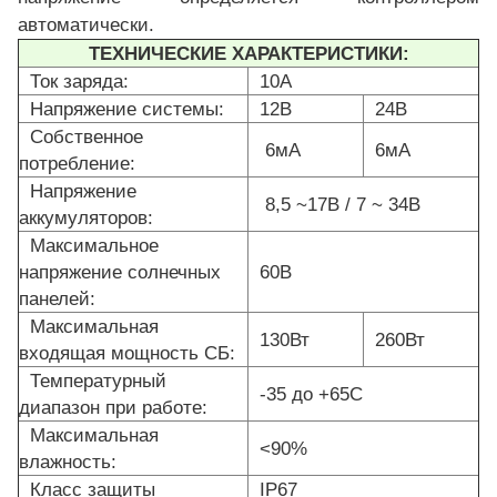
автоматически.
ТЕХНИЧЕСКИЕ ХАРАКТЕРИСТИКИ:
Ток заряда:
10A
Напряжение системы:
12В
24В
Собственное
6мА
6мА
потребление:
Напряжение
8,5 ~17В / 7 ~ 34В
аккумуляторов:
Максимальное
напряжение солнечных
60В
панелей:
Максимальная
130Вт
260Вт
входящая мощность СБ:
Температурный
-35 до +65С
диапазон при работе:
Максимальная
<90%
влажность:
Класс защиты
IP67