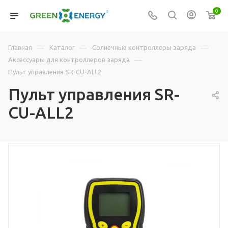
0
—
—
—
Главная
Каталог
Солнечные контроллеры заряда
—
Аксессуары для контроллеров заряда
Пульт управления SR-CU-ALL2
Пульт управления SR-
CU-ALL2