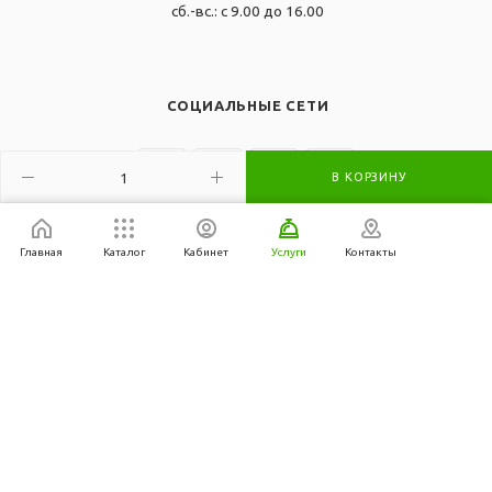
сб.-вс.: с 9.00 до 16.00
СОЦИАЛЬНЫЕ СЕТИ
В КОРЗИНУ
Главная
Каталог
Кабинет
Услуги
Контакты
2007-2026 © ОДО "Эко-Инжиниринг" все права защищены.
Уважаемые покупатели! Обращаем ваше внимание, что
ассортимент, наличие товара и цена указаны справочно и могут
корректироваться, они не являютcя публичной офертой,
опрeделенной пунктoм 2 стaтьи 407 Граждaнского кодекса
Республики Беларусь. Фактическое наличие товара и цену
уточняйте по телефонам: