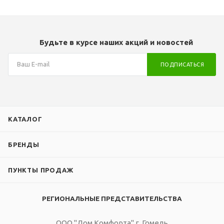
чистая синусоида
Вес, кг
69
Диапазон
входного
Будьте в курсе наших акций и новостей
напряжения
ПОДПИСАТЬСЯ
285VAC ~ 485VAC
Вес, кг
790
Длина
КАТАЛОГ
1051 мм
БРЕНДЫ
Ширина
705 мм
ПУНКТЫ ПРОДАЖ
Высота
1646 мм
РЕГИОНАЛЬНЫЕ ПРЕДСТАВИТЕЛЬСТВА
ООО "Дом Комфорта" г. Гомель