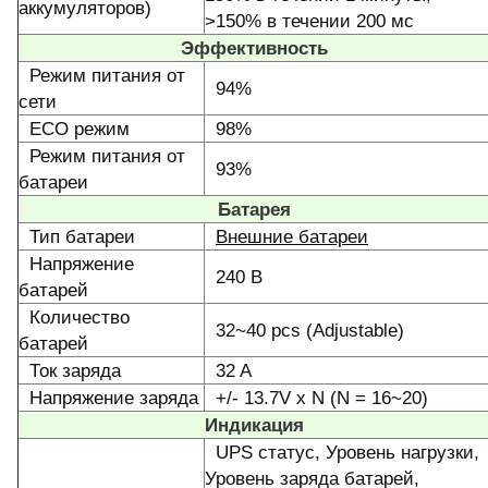
аккумуляторов)
>150% в течении 200 мс
Эффективность
Режим питания от
94%
сети
ECO режим
98%
Режим питания от
93%
батареи
Батарея
Тип батареи
Внешние батареи
Напряжение
240 В
батарей
Количество
32~40 pcs (Adjustable)
батарей
Ток заряда
32 A
Напряжение заряда
+/- 13.7V x N (N = 16~20)
Индикация
UPS статус, Уровень нагрузки,
Уровень заряда батарей,