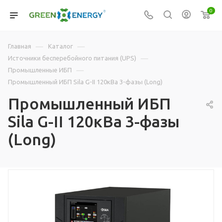
0
—
—
Главная
Каталог
—
Источники бесперебойного питания (UPS)
—
Промышленные ИБП
Промышленный ИБП Sila G-II 120кВа 3-фазы (Long)
Промышленный ИБП
Sila G-II 120кВа 3-фазы
(Long)