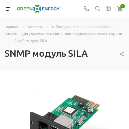
0
—
—
—
Главная
Каталог
Гибридные солнечные инверторы
Системы для удаленного мониторинга и управления инверторами
—
SNMP модуль SILA
SNMP модуль SILA