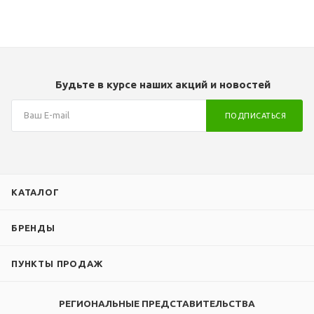
Вес, кг
Вес, кг
от
67
2 кг
Будьте в курсе наших акций и новостей
ПОДПИСАТЬСЯ
ки
КАТАЛОГ
БРЕНДЫ
ПУНКТЫ ПРОДАЖ
РЕГИОНАЛЬНЫЕ ПРЕДСТАВИТЕЛЬСТВА