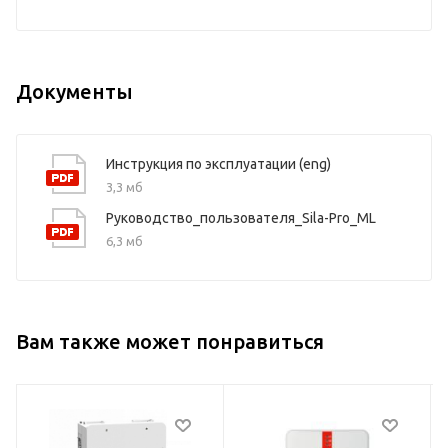
Документы
Инструкция по эксплуатации (eng)
3,3 мб
Руководство_пользователя_Sila-Pro_ML
6,3 мб
Вам также может понравиться
Максимальная
1LP1-