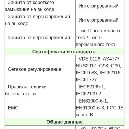
Защита от короткого
Интегрированный
замыкания на выходе
Защита от перенапряжения
Интегрированный
на выходе
Тип II постоянного
Защита от перенапряжения
тока / Тип II
переменного тока
Сертификаты и стандарты
VDE 0126, AS4777,
NRS2017, G98, G99,
Сетевое регулирование
IEC61683, IEC62116,
IEC61727
Правила техники
IEC62109-1,
безопасности
IEC62109-2
EN61000-6-1,
EMC
EN61000-6-3, FCC 15
класс B
Общие данные
-40 ~ 60 ℃,> 45 ℃