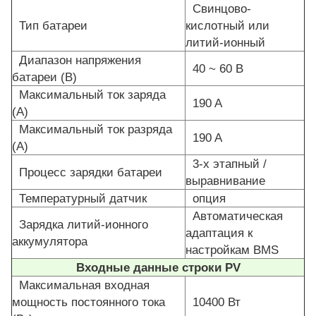
Свинцово-
Тип батареи
кислотный или
литий-ионный
Диапазон напряжения
40 ~ 60 В
батареи (В)
Максимальный ток заряда
190 A
(А)
Максимальный ток разряда
190 A
(А)
3-х этапный /
Процесс зарядки батареи
выравнивание
Температурный датчик
опция
Автоматическая
Зарядка литий-ионного
адаптация к
аккумулятора
настройкам BMS
Входные данные строки PV
Максимальная входная
мощность постоянного тока
10400 Вт