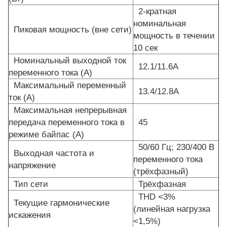
2-кратная
номинальная
Пиковая мощность (вне сети)
мощность в течении
10 сек
Номинальный выходной ток
12.1/11.6A
переменного тока (A)
Максимальный переменный
13.4/12.8A
ток (А)
Максимальная непрерывная
передача переменного тока в
45
режиме байпас (A)
50/60 Гц; 230/400 В
Выходная частота и
переменного тока
напряжение
(трёхфазный)
Тип сети
Трёхфазная
THD <3%
Текущие гармонические
(линейная нагрузка
искажения
<1,5%)