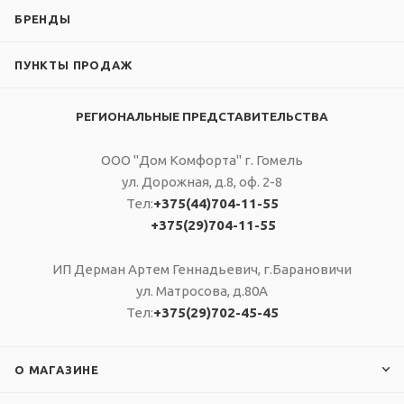
Выходное
Вес, кг
БРЕНДЫ
20,5
напряжение
220/230 В
Гарантия
ПУНКТЫ ПРОДАЖ
60 месяцев (5 лет)
Шум, дБ
<30 дБ
РЕГИОНАЛЬНЫЕ ПРЕДСТАВИТЕЛЬСТВА
Вес, кг
ООО "Дом Комфорта" г. Гомель
20,5
ул. Дорожная, д.8, оф. 2-8
Гарантия
Тел:
+375(44)704-11-55
)
60 месяцев (5 лет)
+375(29)704-11-55
ИП Дерман Артем Геннадьевич, г.Барановичи
ул. Матросова, д.80А
Тел:
+375(29)702-45-45
О МАГАЗИНЕ