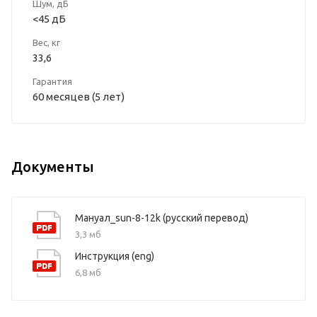
Шум, дБ
<45 дБ
Вес, кг
33,6
Гарантия
60 месяцев (5 лет)
Документы
Мануал_sun-8-12k (русский перевод)
3,3 мб
Инструкция (eng)
6,8 мб