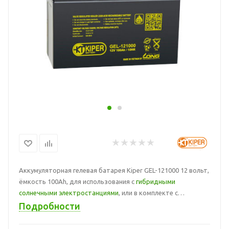
Аккумуляторная гелевая батарея Kiper GEL-121000 12 вольт,
ёмкость 100Ah, для использования с
гибридными
солнечными электростанциями
, или в комплекте с
солнечными панелями на 12 вольт
, а так же в составе с
Подробности
автономными инверторами
.