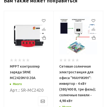
Вам также может понравиться
Тип солнечных
Модель
SILA EP20-1000
ов
батарей
Монокристаллические
Тип
Трансформаторный
ое
Срок службы
солнечных
Габариты, мм
315 x 145 x 210
батарей
25 лет
Номинальная
MPPT контроллер
Сетевая солнечная
Суммарная
мощность
заряда SRNE
электростанция для
1000Вт
выработка за год
MC2420N10 20А
офиса "МАНЧКИН":
5мм
4781 кВт*ч
инвертор - 4 кВт
Много
Максимальная
(380/400 В, три фазы);
Арт.: SR-MC2420
Площадь
мощность
солнечные панели -
3000 Вт ( 20 мс )
солнечных
4,98 кВт
батарей
Много