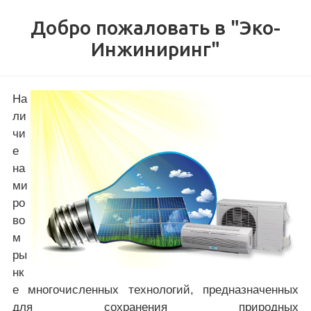
Добро пожаловать в "Эко-
Инжиниринг"
На
ли
чи
е
на
ми
ро
во
м
ры
нк
е многочисленных технологий, предназначенных
для сохранения природных