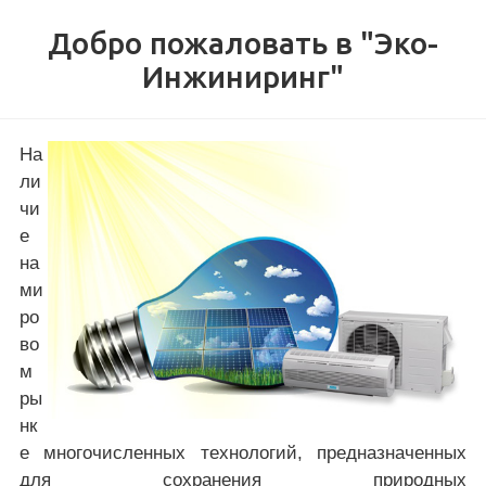
Добро пожаловать в "Эко-
Инжиниринг"
На
ли
чи
е
на
ми
ро
во
м
ры
нк
е многочисленных технологий, предназначенных
для сохранения природных