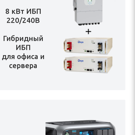
8 кВт ИБП
220/240В
Гибридный
ИБП
для офиса и
сервера