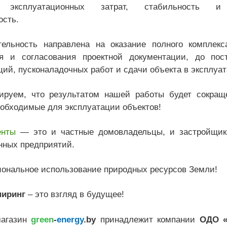
 эксплуатационных затрат, стабильность и
ость.
ельность направлена на оказание полного комплекса
я и согласования проектной документации, до пос
ий, пусконаладочных работ и сдачи объекта в эксплуа
ируем, что результатом нашей работы будет сокращ
еобходимые для эксплуатации объектов!
енты
— это и частные домовладельцы, и застройщики
ных предприятий.
иональное использование природных ресурсов Земли!
ниринг
– это взгляд в будущее!
магазин
green
-
energy
.by
принадлежит компании
ОДО «