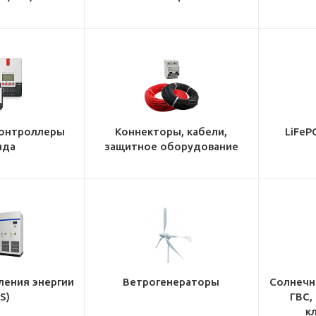
онтроллеры
Коннекторы, кабели,
LiFeP
яда
защитное оборудование
ления энергии
Ветрогенераторы
Солнечн
S)
ГВС,
к