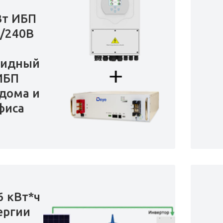
Вт ИБП
/240В
ридный
ИБП
дома и
фиса
6 кВт*ч
ергии