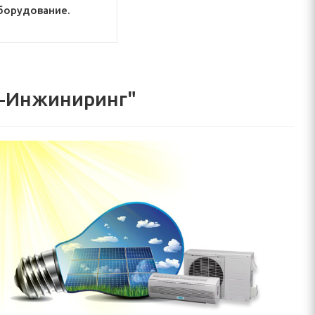
борудование.
о-Инжиниринг"