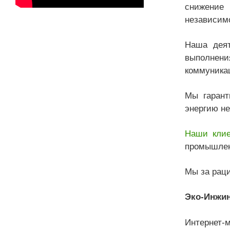
снижение
независим
Наша деят
выполнени
коммуникац
Мы гарант
энергию н
Наши кли
промышлен
Мы за рац
Эко-Инжи
Интернет-