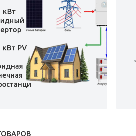
2 кВт
ридный
ертор
5 кВт PV
о
ридная
нечная
ростанция
ТОВАРОВ