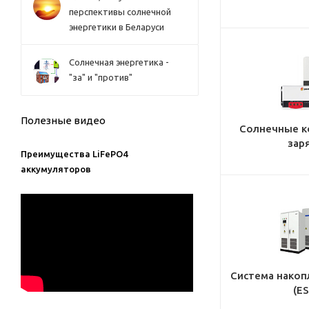
перспективы солнечной
энергетики в Беларуси
Солнечная энергетика -
"за" и "против"
Полезные видео
Солнечные к
зар
Преимущества LiFePO4
аккумуляторов
Система накоп
(ES