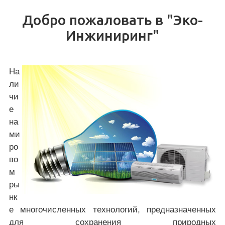
Добро пожаловать в "Эко-
Инжиниринг"
На
ли
чи
е
на
ми
ро
во
м
ры
нк
е многочисленных технологий, предназначенных
для сохранения природных