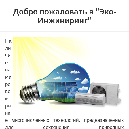
Добро пожаловать в "Эко-
Инжиниринг"
На
ли
чи
е
на
ми
ро
во
м
ры
нк
е многочисленных технологий, предназначенных
для сохранения природных