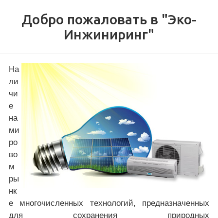
Добро пожаловать в "Эко-
Инжиниринг"
На
ли
чи
е
на
ми
ро
во
м
ры
нк
е многочисленных технологий, предназначенных
для сохранения природных