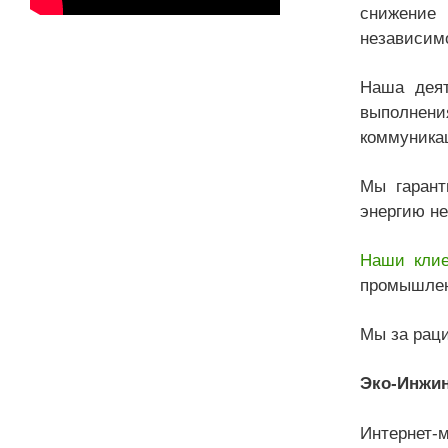
снижение
независим
Наша деят
выполнени
коммуникац
Мы гарант
энергию н
Наши кли
промышлен
Мы за рац
Эко-Инжи
Интернет-