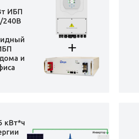
Вт ИБП
/240В
ридный
ИБП
дома и
фиса
6 кВт*ч
ергии