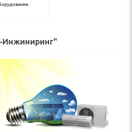
борудование.
о-Инжиниринг"