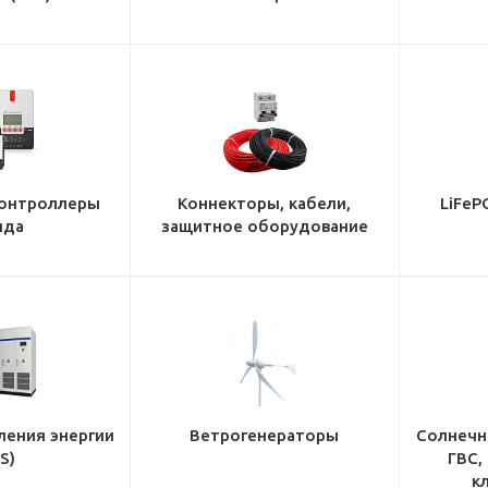
онтроллеры
Коннекторы, кабели,
LiFeP
яда
защитное оборудование
ления энергии
Ветрогенераторы
Солнечн
S)
ГВС,
к