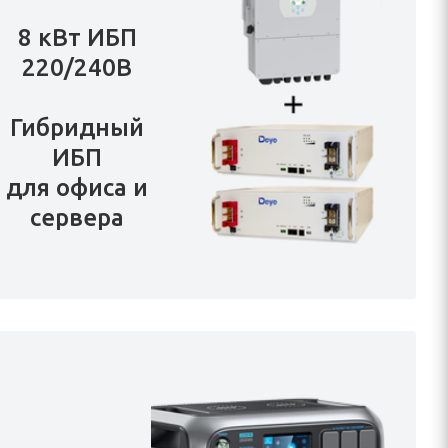
8 кВт ИБП
220/240В
Гибридный
ИБП
для офиса и
сервера