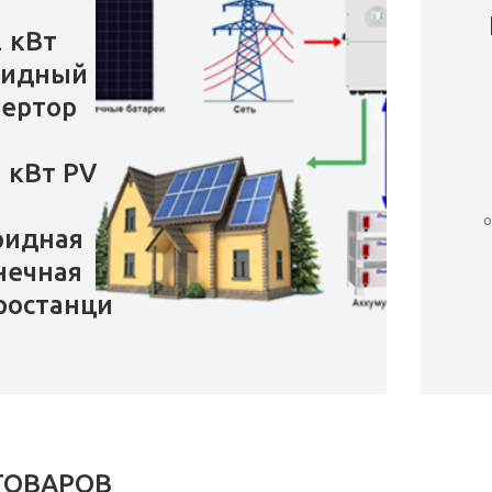
2 кВт
ридный
ертор
5 кВт PV
о
ридная
нечная
ростанция
ТОВАРОВ