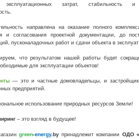
 эксплуатационных затрат, стабильность и
ость.
ельность направлена на оказание полного комплекса
я и согласования проектной документации, до пос
ий, пусконаладочных работ и сдачи объекта в эксплуа
ируем, что результатом нашей работы будет сокращ
еобходимые для эксплуатации объектов!
енты
— это и частные домовладельцы, и застройщики
ных предприятий.
иональное использование природных ресурсов Земли!
ниринг
– это взгляд в будущее!
магазин
green
-
energy
.by
принадлежит компании
ОДО «