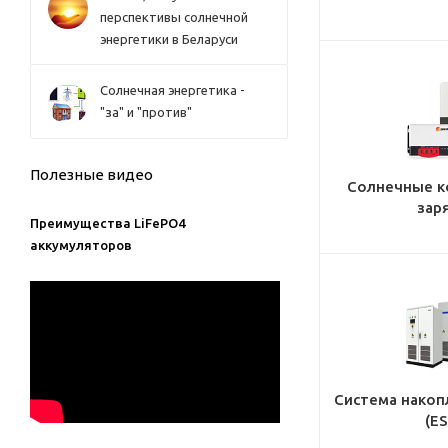
перспективы солнечной
энергетики в Беларуси
Солнечная энергетика -
"за" и "против"
Полезные видео
Солнечные к
зар
Преимущества LiFePO4
аккумуляторов
Система накоп
(ES