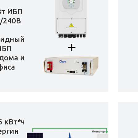
Вт ИБП
/240В
ридный
ИБП
дома и
фиса
6 кВт*ч
ергии