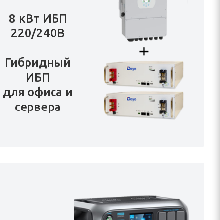
8 кВт ИБП
220/240В
Гибридный
ИБП
для офиса и
сервера