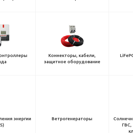
онтроллеры
Коннекторы, кабели,
LiFeP
яда
защитное оборудование
ления энергии
Ветрогенераторы
Солнечн
S)
ГВС,
к