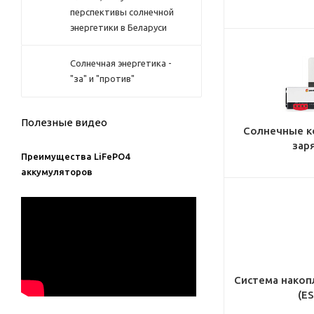
перспективы солнечной
энергетики в Беларуси
Солнечная энергетика -
"за" и "против"
Полезные видео
Солнечные к
зар
Преимущества LiFePO4
аккумуляторов
Система накоп
(ES