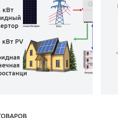
2 кВт
ридный
ертор
5 кВт PV
о
ридная
нечная
ростанция
ТОВАРОВ