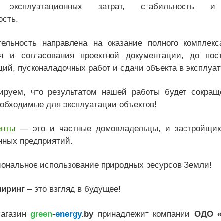
 эксплуатационных затрат, стабильность и
ость.
ельность направлена на оказание полного комплекса
я и согласования проектной документации, до пос
ий, пусконаладочных работ и сдачи объекта в эксплуа
ируем, что результатом нашей работы будет сокращ
еобходимые для эксплуатации объектов!
енты
— это и частные домовладельцы, и застройщики
ных предприятий.
иональное использование природных ресурсов Земли!
ниринг
– это взгляд в будущее!
магазин
green
-
energy
.by
принадлежит компании
ОДО «