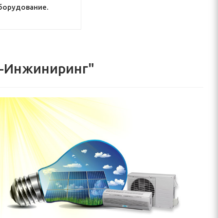
борудование.
о-Инжиниринг"