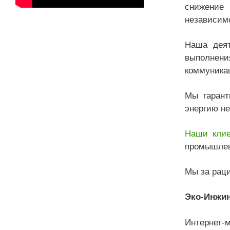
снижение
независим
Наша деят
выполнени
коммуникац
Мы гарант
энергию н
Наши кли
промышлен
Мы за рац
Эко-Инжи
Интернет-