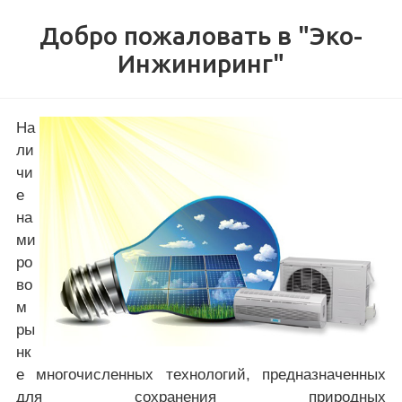
Добро пожаловать в "Эко-
Инжиниринг"
На
ли
чи
е
на
ми
ро
во
м
ры
нк
е многочисленных технологий, предназначенных
для сохранения природных