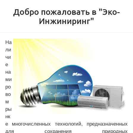
Добро пожаловать в "Эко-
Инжиниринг"
На
ли
чи
е
на
ми
ро
во
м
ры
нк
е многочисленных технологий, предназначенных
для сохранения природных